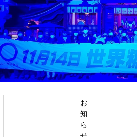
お
知
ら
せ